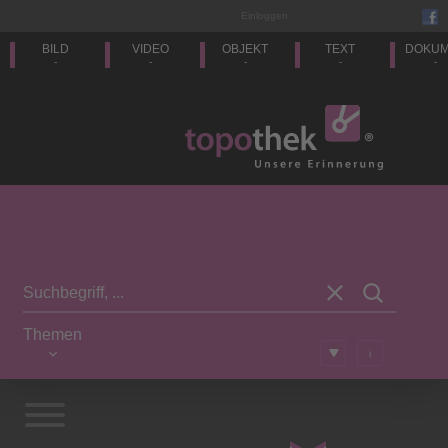
Einloggen
BILD
VIDEO
OBJEKT
TEXT
DOKU
-
-
-
-
-
Themen
i
Vorwort